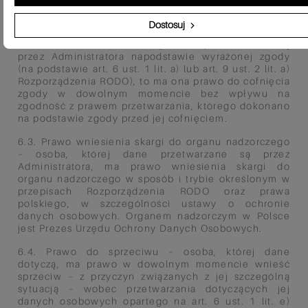
RODO.
Dostosuj
6.2. Prawo do cofnięcia zgody w dowolnym
momencie – osoba, której dane przetwarzane są
przez Administratora na
podstawie wyrażonej zgody
(na podstawie art. 6 ust. 1 lit. a) lub art. 9 ust. 2 lit. a)
Rozporządzenia RODO), to ma ona
prawo do cofnięcia
zgody w dowolnym momencie bez wpływu na
zgodność z prawem przetwarzania, którego
dokonano
na podstawie zgody przed jej cofnięciem.
6.3. Prawo wniesienia skargi do organu nadzorczego
– osoba, której dane przetwarzane są przez
Administratora, ma
prawo wniesienia skargi do
organu nadzorczego w sposób i trybie określonym w
przepisach Rozporządzenia RODO
oraz prawa
polskiego, w szczególności ustawy o ochronie
danych osobowych. Organem nadzorczym w Polsce
jest
Prezes Urzędu Ochrony Danych Osobowych.
6.4. Prawo do sprzeciwu – osoba, której dane
dotyczą, ma prawo w dowolnym momencie wnieść
sprzeciw – z przyczyn
związanych z jej szczególną
sytuacją – wobec przetwarzania dotyczących jej
danych osobowych opartego na art. 6
ust. 1 lit. e)