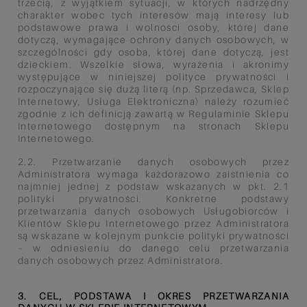
trzecią, z wyjątkiem sytuacji, w których nadrzędny
charakter wobec tych interesów mają interesy lub
podstawowe prawa i wolności osoby, której dane
dotyczą, wymagające ochrony danych osobowych, w
szczególności gdy osoba, której dane dotyczą, jest
dzieckiem. Wszelkie słowa, wyrażenia i akronimy
występujące w niniejszej polityce prywatności i
rozpoczynające się dużą literą (np. Sprzedawca, Sklep
Internetowy, Usługa Elektroniczna) należy rozumieć
zgodnie z ich definicją zawartą w Regulaminie Sklepu
Internetowego dostępnym na stronach Sklepu
Internetowego.
2.2. Przetwarzanie danych osobowych przez
Administratora wymaga każdorazowo zaistnienia co
najmniej jednej z podstaw wskazanych w pkt. 2.1
polityki prywatności. Konkretne podstawy
przetwarzania danych osobowych Usługobiorców i
Klientów Sklepu Internetowego przez Administratora
są wskazane w kolejnym punkcie polityki prywatności
– w odniesieniu do danego celu przetwarzania
danych osobowych przez Administratora.
3. CEL, PODSTAWA I OKRES PRZETWARZANIA