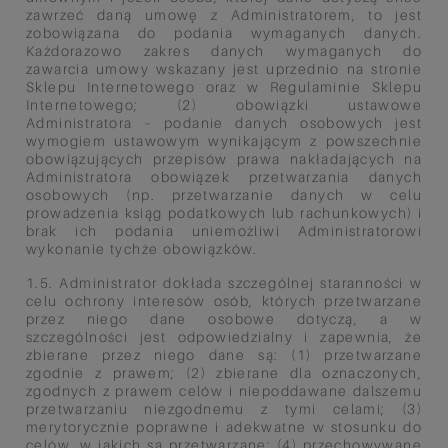
zawrzeć daną umowę z Administratorem, to jest
zobowiązana do podania wymaganych danych.
Każdorazowo zakres danych wymaganych do
zawarcia umowy wskazany jest uprzednio na stronie
Sklepu Internetowego oraz w Regulaminie Sklepu
Internetowego; (2) obowiązki ustawowe
Administratora – podanie danych osobowych jest
wymogiem ustawowym wynikającym z powszechnie
obowiązujących przepisów prawa nakładających na
Administratora obowiązek przetwarzania danych
osobowych (np. przetwarzanie danych w celu
prowadzenia ksiąg podatkowych lub rachunkowych) i
brak ich podania uniemożliwi Administratorowi
wykonanie tychże obowiązków.
1.5. Administrator dokłada szczególnej staranności w
celu ochrony interesów osób, których przetwarzane
przez niego dane osobowe dotyczą, a w
szczególności jest odpowiedzialny i zapewnia, że
zbierane przez niego dane są: (1) przetwarzane
zgodnie z prawem; (2) zbierane dla oznaczonych,
zgodnych z prawem celów i niepoddawane dalszemu
przetwarzaniu niezgodnemu z tymi celami; (3)
merytorycznie poprawne i adekwatne w stosunku do
celów, w jakich są przetwarzane; (4) przechowywane