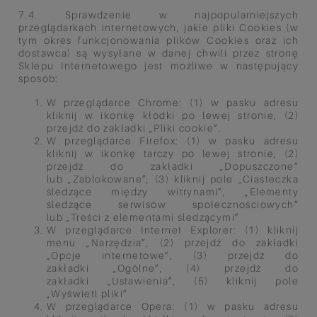
7.4. Sprawdzenie w najpopularniejszych
przeglądarkach internetowych, jakie pliki Cookies (w
tym okres funkcjonowania
plików Cookies oraz ich
dostawca) są wysyłane w danej chwili przez stronę
Sklepu Internetowego jest możliwe w
następujący
sposób:
W przeglądarce Chrome:
(1) w pasku adresu
kliknij w ikonkę
kłódki po lewej stronie, (2)
przejdź
do zakładki „Pliki cookie”.
W przeglądarce Firefox:
(
1) w pasku adresu
kliknij w ikonkę
tarczy po lewej stronie, (2)
przejdź do
zakładki „Dopuszczone”
lub
„Zablokowane”, (3) kliknij pole
„Ciasteczka
śledzące między
witrynami”, „Elementy
śledzące
serwisów społecznościowych”
lub
„Treści z elementami śledzącymi”
W przeglądarce Internet Explorer:
(1) kliknij
menu „Narzędzia”, (2)
przejdź do zakładki
„Opcje
internetowe”, (3) przejdź do
zakładki
„Ogólne”, (4) przejdź do
zakładki
„Ustawienia”, (5) kliknij pole
„Wyświetl
pliki”
W przeglądarce Opera:
(1) w pasku adresu