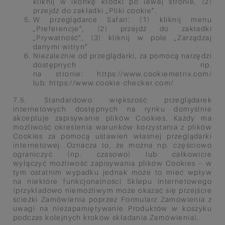
kliknij w ikonkę
kłódki po lewej stronie, (2)
przejdź
do zakładki „Pliki cookie”.
W przeglądarce Safari:
(1) kliknij menu
„Preferencje”, (2)
przejdź do zakładki
„Prywatność”, (3)
kliknij w pole „Zarządzaj
danymi
witryn”
Niezależnie od przeglądarki, za
pomocą narzędzi
dostępnych np.
na
stronie:
https://www.cookiemetrix.com/
lub:
https://www.cookie-checker.com/
7.5. Standardowo większość przeglądarek
internetowych dostępnych na rynku domyślnie
akceptuje zapisywanie plików
Cookies. Każdy ma
możliwość określenia warunków korzystania z plików
Cookies za pomocą ustawień własnej
przeglądarki
internetowej. Oznacza to, że można np. częściowo
ograniczyć (np. czasowo) lub całkowicie
wyłączyć
możliwość zapisywania plików Cookies – w
tym ostatnim wypadku jednak może to mieć wpływ
na niektóre
funkcjonalności Sklepu Internetowego
(przykładowo niemożliwym może okazać się przejście
ścieżki Zamówienia
poprzez Formularz Zamówienia z
uwagi na niezapamiętywanie Produktów w koszyku
podczas kolejnych kroków
składania Zamówienia).