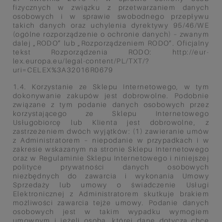
fizycznych w związku z przetwarzaniem danych
osobowych i w sprawie swobodnego przepływu
takich danych oraz uchylenia dyrektywy 95/46/WE
(ogólne rozporządzenie o ochronie danych) – zwanym
dalej „RODO” lub „Rozporządzeniem RODO”. Oficjalny
tekst Rozporządzenia RODO: http://eur-
lex.europa.eu/legal-content/PL/TXT/?
uri=CELEX%3A32016R0679
1.4. Korzystanie ze Sklepu Internetowego, w tym
dokonywanie zakupów jest dobrowolne. Podobnie
związane z tym podanie danych osobowych przez
korzystającego ze Sklepu Internetowego
Usługobiorcę lub Klienta jest dobrowolne, z
zastrzeżeniem dwóch wyjątków: (1) zawieranie umów
z Administratorem – niepodanie w przypadkach i w
zakresie wskazanym na stronie Sklepu Internetowego
oraz w Regulaminie Sklepu Internetowego i niniejszej
polityce prywatności danych osobowych
niezbędnych do zawarcia i wykonania Umowy
Sprzedaży lub umowy o świadczenie Usługi
Elektronicznej z Administratorem skutkuje brakiem
możliwości zawarcia tejże umowy. Podanie danych
osobowych jest w takim wypadku wymogiem
umownym i jeżeli osoba, której dane dotyczą chce