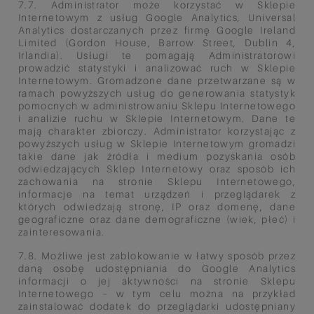
7.7. Administrator może korzystać w Sklepie
Internetowym z usług Google Analytics, Universal
Analytics dostarczanych
przez firmę Google Ireland
Limited (Gordon House, Barrow Street, Dublin 4,
Irlandia). Usługi te pomagają
Administratorowi
prowadzić statystyki i analizować ruch w Sklepie
Internetowym. Gromadzone dane przetwarzane są
w
ramach powyższych usług do generowania statystyk
pomocnych w administrowaniu Sklepu Internetowego
i analizie
ruchu w Sklepie Internetowym. Dane te
mają charakter zbiorczy. Administrator korzystając z
powyższych usług w
Sklepie Internetowym gromadzi
takie dane jak źródła i medium pozyskania osób
odwiedzających Sklep Internetowy
oraz sposób ich
zachowania na stronie Sklepu Internetowego,
informacje na temat urządzeń i przeglądarek z
których
odwiedzają stronę, IP oraz domenę, dane
geograficzne oraz dane demograficzne (wiek, płeć) i
zainteresowania.
7.8. Możliwe jest zablokowanie w łatwy sposób przez
daną osobę udostępniania do Google Analytics
informacji o jej
aktywności na stronie Sklepu
Internetowego – w tym celu można na przykład
zainstalować dodatek do przeglądarki
udostępniany