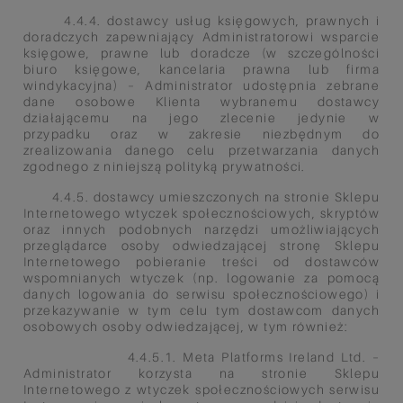
4.4.4. dostawcy usług księgowych, prawnych i
doradczych zapewniający Administratorowi wsparcie
księgowe,
prawne lub doradcze (w szczególności
biuro księgowe, kancelaria prawna lub firma
windykacyjna) – Administrator
udostępnia zebrane
dane osobowe Klienta wybranemu dostawcy
działającemu na jego zlecenie jedynie w
przypadku
oraz w zakresie niezbędnym do
zrealizowania danego celu przetwarzania danych
zgodnego z niniejszą polityką
prywatności.
4.4.5. dostawcy umieszczonych na stronie Sklepu
Internetowego wtyczek społecznościowych, skryptów
oraz innych
podobnych narzędzi umożliwiających
przeglądarce osoby odwiedzającej stronę Sklepu
Internetowego
pobieranie treści od dostawców
wspomnianych wtyczek (np. logowanie za pomocą
danych logowania do serwisu
społecznościowego) i
przekazywanie w tym celu tym dostawcom danych
osobowych osoby odwiedzającej, w tym
również:
4.4.5.1. Meta Platforms Ireland Ltd. –
Administrator korzysta na stronie Sklepu
Internetowego z wtyczek społecznościowych
serwisu