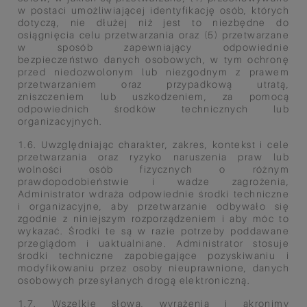
w postaci umożliwiającej identyfikację osób, których
dotyczą, nie dłużej niż jest to niezbędne do
osiągnięcia celu przetwarzania oraz (5) przetwarzane
w sposób zapewniający odpowiednie
bezpieczeństwo danych osobowych, w tym ochronę
przed niedozwolonym lub niezgodnym z prawem
przetwarzaniem oraz przypadkową utratą,
zniszczeniem lub uszkodzeniem, za pomocą
odpowiednich środków technicznych lub
organizacyjnych.
1.6. Uwzględniając charakter, zakres, kontekst i cele
przetwarzania oraz ryzyko naruszenia praw lub
wolności osób fizycznych o różnym
prawdopodobieństwie i wadze zagrożenia,
Administrator wdraża odpowiednie środki techniczne
i organizacyjne, aby przetwarzanie odbywało się
zgodnie z niniejszym rozporządzeniem i aby móc to
wykazać. Środki te są w razie potrzeby poddawane
przeglądom i uaktualniane. Administrator stosuje
środki techniczne zapobiegające pozyskiwaniu i
modyfikowaniu przez osoby nieuprawnione, danych
osobowych przesyłanych drogą elektroniczną.
1.7. Wszelkie słowa, wyrażenia i akronimy