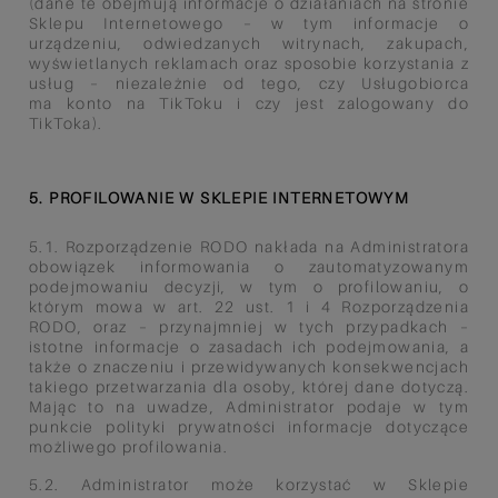
(dane te obejmują
informacje o działaniach na stronie
Sklepu Internetowego – w tym informacje o
urządzeniu, odwiedzanych witrynach,
zakupach,
wyświetlanych reklamach oraz sposobie korzystania z
usług – niezależnie od tego, czy Usługobiorca
ma
konto na TikToku i czy jest zalogowany do
TikToka).
5. PROFILOWANIE W SKLEPIE INTERNETOWYM
5.1. Rozporządzenie RODO nakłada na Administratora
obowiązek informowania o zautomatyzowanym
podejmowaniu
decyzji, w tym o profilowaniu, o
którym mowa w art. 22 ust. 1 i 4 Rozporządzenia
RODO, oraz – przynajmniej w tych
przypadkach –
istotne informacje o zasadach ich podejmowania, a
także o znaczeniu i przewidywanych
konsekwencjach
takiego przetwarzania dla osoby, której dane dotyczą.
Mając to na uwadze, Administrator podaje w
tym
punkcie polityki prywatności informacje dotyczące
możliwego profilowania.
5.2. Administrator może korzystać w Sklepie