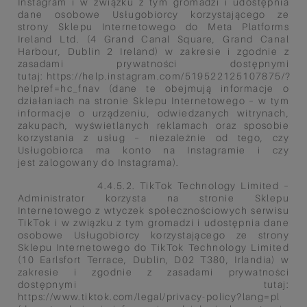
Instagram i w związku z tym gromadzi i udostępnia
dane osobowe Usługobiorcy korzystającego ze
strony
Sklepu Internetowego do Meta Platforms
Ireland Ltd. (4 Grand Canal Square, Grand Canal
Harbour, Dublin 2 Ireland)
w zakresie i zgodnie z
zasadami prywatności dostępnymi
tutaj:
https://help.instagram.com/519522125107875/?
helpref=hc_fnav (dane te obejmują informacje o
działaniach na stronie
Sklepu Internetowego – w tym
informacje o urządzeniu, odwiedzanych witrynach,
zakupach, wyświetlanych reklamach
oraz sposobie
korzystania z usług – niezależnie od tego, czy
Usługobiorca ma konto na Instagramie i czy
jest
zalogowany do Instagrama).
4.4.5.2. TikTok Technology Limited –
Administrator korzysta na stronie Sklepu
Internetowego z wtyczek społecznościowych
serwisu
TikTok i w związku z tym gromadzi i udostępnia dane
osobowe Usługobiorcy korzystającego ze strony
Sklepu
Internetowego do TikTok Technology Limited
(10 Earlsfort Terrace, Dublin, D02 T380, Irlandia) w
zakresie i zgodnie z
zasadami prywatności
dostępnymi tutaj:
https://www.tiktok.com/legal/privacy-policy?lang=pl