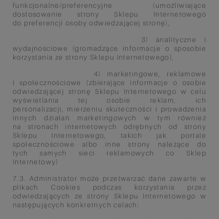
funkcjonalne/preferencyjne
(umożliwiające
dostosowanie
strony Sklepu Internetowego
do
preferencji osoby odwiedzającej
stronę),
3) analityczne i
wydajnościowe
(gromadzące informacje o
sposobie
korzystania ze strony
Sklepu Internetowego),
4) marketingowe, reklamowe
i
społecznościowe (zbierające
informacje o osobie
odwiedzającej
stronę Sklepu Internetowego w
celu
wyświetlania tej osobie
reklam, ich
personalizacji,
mierzeniu skuteczności i
prowadzenia
innych działań
marketingowych w tym również
na
stronach internetowych odrębnych
od strony
Sklepu Internetowego,
takich jak portale
społecznościowe
albo inne strony należące do
tych
samych sieci reklamowych co
Sklep
Internetowy)
7.3. Administrator może przetwarzać dane zawarte w
plikach Cookies podczas korzystania przez
odwiedzających ze strony
Sklepu Internetowego w
następujących konkretnych celach: