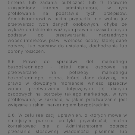
(interes lub zadania publiczne) lub f) (prawnie
uzasadniony interes administratora), w tym
profilowania na
podstawie tych przepisów.
Administratorowi w takim przypadku nie wolno już
przetwarzać tych danych osobowych,
chyba że
wykaże on istnienie ważnych prawnie uzasadnionych
podstaw do przetwarzania, nadrzędnych
wobec
interesów, praw i wolności osoby, której dane
dotyczą, lub podstaw do ustalenia, dochodzenia lub
obrony roszczeń.
6.5. Prawo do sprzeciwu dot. marketingu
bezpośredniego – jeżeli dane osobowe są
przetwarzane na potrzeby
marketingu
bezpośredniego, osoba, której dane dotyczą, ma
prawo w dowolnym momencie wnieść sprzeciw
wobec
przetwarzania dotyczących jej danych
osobowych na potrzeby takiego marketingu, w tym
profilowania, w zakresie, w
jakim przetwarzanie jest
związane z takim marketingiem bezpośrednim.
6.6. W celu realizacji uprawnień, o których mowa w
niniejszym punkcie polityki prywatności, można
kontaktować się z
Administratorem poprzez
przesłanie stosownej wiadomości pisemnie lub