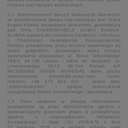
Cookies oraz narzędzi analitycznych.
1.2. Administratorem danych osobowych zbieranych
za pośrednictwem Sklepu Internetowego jest Oliwia
Bugała-Klamka prowadząca działalność gospodarczą
pod firmą CHEERSMYHEELS OLIWIA BUGAŁA-
KLAMKA wpisana do Centralnej Ewidencji i Informacji
o Działalności Gospodarczej Rzeczypospolitej
Polskiej prowadzonej przez ministra właściwego do
spraw gospodarki, posiadająca: adres miejsca
wykonywania działalności: ul. Stasia Tarkowskiego
16B/2, 64-100 Leszno i adres do doręczeń: ul.
Limanowskiego 10/12, 60-744 Poznań, NIP
6972355863, REGON 381667045, adres poczty
elektronicznej:
kontakt@b-ossier.com
, numer
telefonu: +48 510 652 602 – zwana dalej
„Administratorem” i będąca jednocześnie
Usługodawcą Sklepu Internetowego i Sprzedawcą.
1.3. Dane osobowe w Sklepie Internetowym
przetwarzane są przez Administratora zgodnie z
obowiązującymi przepisami prawa, w szczególności
zgodnie z rozporządzeniem Parlamentu
Europejskiego i Rady (UE) 2016/679 z dnia
27 kwietnia 2016 r. w sprawie ochrony osób