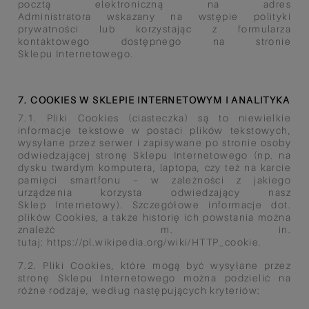
pocztą elektroniczną na adres
Administratora
wskazany na wstępie polityki
prywatności lub korzystając z formularza
kontaktowego dostępnego na stronie
Sklepu
Internetowego.
7. COOKIES W SKLEPIE INTERNETOWYM I ANALITYKA
7.1. Pliki Cookies (ciasteczka) są to niewielkie
informacje tekstowe w postaci plików tekstowych,
wysyłane przez serwer i
zapisywane po stronie osoby
odwiedzającej stronę Sklepu Internetowego (np. na
dysku twardym komputera, laptopa,
czy też na karcie
pamięci smartfonu – w zależności z jakiego
urządzenia korzysta odwiedzający nasz
Sklep
Internetowy). Szczegółowe informacje dot.
plików Cookies, a także historię ich powstania można
znaleźć m. in.
tutaj:
https://pl.wikipedia.org/wiki/HTTP_cookie.
7.2. Pliki Cookies, które mogą być wysyłane przez
stronę Sklepu Internetowego można podzielić na
różne rodzaje, według
następujących kryteriów: