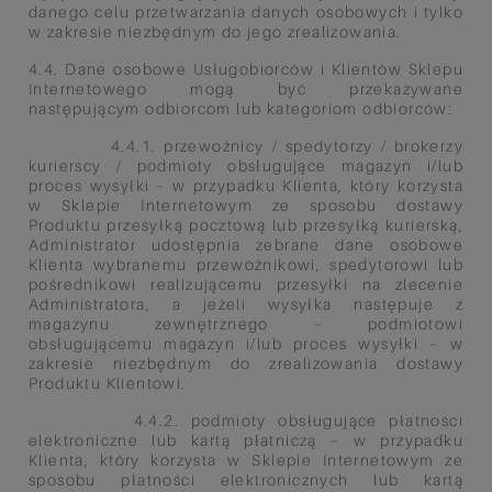
danego celu przetwarzania danych osobowych i tylko
w zakresie niezbędnym do jego zrealizowania.
4.4. Dane osobowe Usługobiorców i Klientów Sklepu
Internetowego mogą być przekazywane
następującym odbiorcom lub
kategoriom odbiorców:
4.4.1. przewoźnicy / spedytorzy / brokerzy
kurierscy / podmioty obsługujące magazyn i/lub
proces wysyłki – w
przypadku Klienta, który korzysta
w Sklepie Internetowym ze sposobu dostawy
Produktu przesyłką pocztową lub
przesyłką kurierską,
Administrator udostępnia zebrane dane osobowe
Klienta wybranemu przewoźnikowi, spedytorowi
lub
pośrednikowi realizującemu przesyłki na zlecenie
Administratora, a jeżeli wysyłka następuje z
magazynu
zewnętrznego – podmiotowi
obsługującemu magazyn i/lub proces wysyłki – w
zakresie niezbędnym do zrealizowania
dostawy
Produktu Klientowi.
4.4.2. podmioty obsługujące płatności
elektroniczne lub kartą płatniczą – w przypadku
Klienta, który korzysta w Sklepie
Internetowym ze
sposobu płatności elektronicznych lub kartą