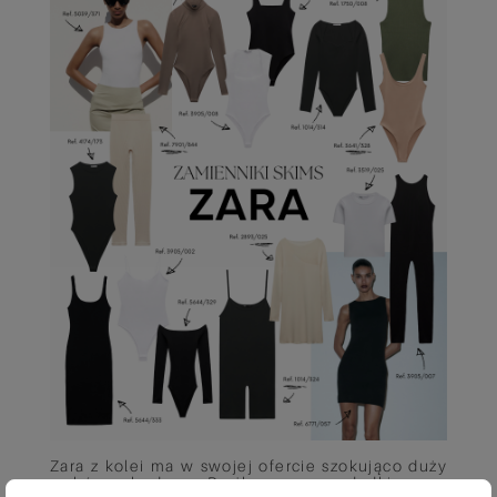
Zara z kolei ma w swojej ofercie szokująco duży
wybór body. Prążkowane, gładkie, z