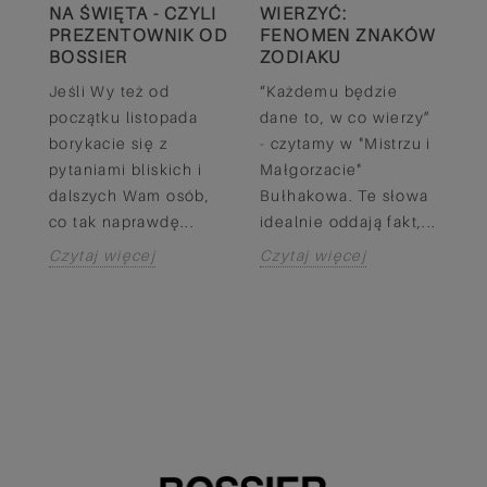
NA ŚWIĘTA - CZYLI
WIERZYĆ:
K
PREZENTOWNIK OD
FENOMEN ZNAKÓW
2
BOSSIER
ZODIAKU
P
Jeśli Wy też od
“Każdemu będzie
St
początku listopada
dane to, w co wierzy”
Pa
borykacie się z
- czytamy w "Mistrzu i
r
pytaniami bliskich i
Małgorzacie"
bo
dalszych Wam osób,
Bułhakowa. Te słowa
n
co tak naprawdę...
idealnie oddają fakt,...
W
Czytaj więcej
Czytaj więcej
C