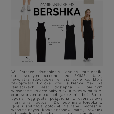
W Bershce dostaniecie idealne zamienniki
dopasowanych sukienek ze SKIMS. Naszą
faworytką zdecydowanie jest sukienka, która
zawojowała TikToka, czyli sukienka maxi na
ramiączkach. Jest dostępna w pięknym
wiosennym kolorze baby pink, a także w bardziej
stonowanych odcieniach jak czerń i beż. Super
będzie wyglądała połączona z oversize'ową
marynarką i botkami. Do tego mała torebka w
rękę i stylizacja gotowa! Dla fanek wcześniej
wspomnianych kombinezonów mamy również
odpowiednik z Bershki, czyli krótki kombinezon