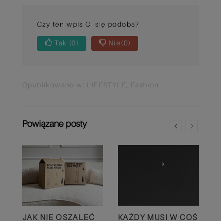
Czy ten wpis Ci się podoba?
Tak
(0)
Nie
(0)
Opublikowano w:
LIFESTYLE
,
Fashion
Powiązane posty
JAK NIE OSZALEĆ
KAŻDY MUSI W COŚ
V