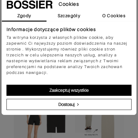
kwadratowym dekoltem, na długi rękaw, na
Cookies
ramiączkach... Jesteśmy pewne, że każda z Was
znajdzie tutaj jakieś dla siebie. W tym sklepie
odkryłyśmy też największy hit, czyli zamienniki
Zgody
Szczegóły
O Cookies
bestsellerowych kombinezonów SKIMS. Jeśli
zastanawiałyście się co będzie na topie w
najbliższym sezonie, to zdecydowanie to! Można
Informacje dotyczące plików cookies
je wystylizować na sportowo, casualowo, a
nawet i bardziej elegancko. Nasza propozycja na
Ta witryna korzysta z własnych plików cookie, aby
stylizację z kombinezonem to narzucenie na
zapewnić Ci najwyższy poziom doświadczenia na naszej
siebie rozpiętej białej koszuli, do tego długie
stronie . Wykorzystujemy również pliki cookie stron
białe skarpetki, adidasy i mała torebka
trzecich w celu ulepszenia naszych usług, analizy a
przełożona przez ramię. Super będzie wyglądać
też z bluzą, marynarką lub skórzaną ramoneską
nastepnie wyświetlania reklam związanych z Twoimi
więc uważamy, że warto zainwestować w tak
preferencjami na podstawie analizy Twoich zachowań
uniwersalną część garderoby.
podczas nawigacji.
Zamienniki SKIMS - Bershka
Zaakceptuj wszystkie
Dostosuj