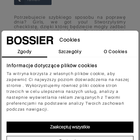
Potrzebujecie szybkiego sposobu na poprawę
dnia? Girls, we got you! Stworzyłyśmy
checklistę, dzięki której będziecie mogły zadbać
o swoją głowę, ciało i duszę. To proste zadania,
które nie wymagają dużej ilości czasu i energii, a
Cookies
wręcz jesteśmy przekonane, że tej energii Wam
dodadzą! Pobierajcie i odhaczajcie! <3
Zgody
Szczegóły
O Cookies
POBIERZ
Informacje dotyczące plików cookies
Ta witryna korzysta z własnych plików cookie, aby
zapewnić Ci najwyższy poziom doświadczenia na naszej
stronie . Wykorzystujemy również pliki cookie stron
trzecich w celu ulepszenia naszych usług, analizy a
Czy ten wpis Ci się podoba?
nastepnie wyświetlania reklam związanych z Twoimi
preferencjami na podstawie analizy Twoich zachowań
Tak
(0)
Nie
(0)
podczas nawigacji.
Zaakceptuj wszystkie
Opublikowano w:
POBIERZ