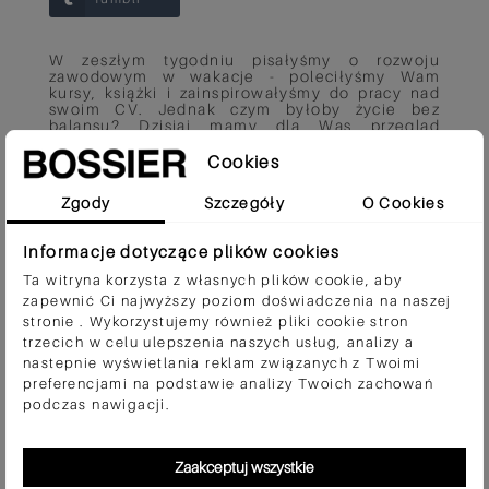
W zeszłym tygodniu pisałyśmy o rozwoju
zawodowym w wakacje - poleciłyśmy Wam
kursy, książki i zainspirowałyśmy do pracy nad
swoim CV. Jednak czym byłoby życie bez
balansu? Dzisiaj mamy dla Was przegląd
najfajniejszych wydarzeń, które odbędą się w
Polsce w najbliższych miesiącach - są koncerty,
Cookies
festiwale i lokalne wydarzenia. Bez zbędnego
przedłużania - wiecie co robić!
Zgody
Szczegóły
O Cookies
POBIERZ
Informacje dotyczące plików cookies
Ta witryna korzysta z własnych plików cookie, aby
zapewnić Ci najwyższy poziom doświadczenia na naszej
stronie . Wykorzystujemy również pliki cookie stron
trzecich w celu ulepszenia naszych usług, analizy a
Czy ten wpis Ci się podoba?
nastepnie wyświetlania reklam związanych z Twoimi
preferencjami na podstawie analizy Twoich zachowań
Tak
(0)
Nie
(0)
podczas nawigacji.
Zaakceptuj wszystkie
Opublikowano w:
POBIERZ