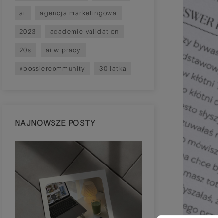
ai
agencja marketingowa
2023
academic validation
20s
ai w pracy
#bossiercommunity
30-latka
NAJNOWSZE POSTY