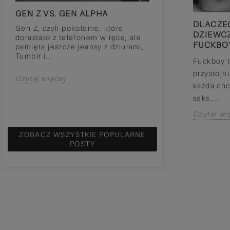
GEN Z VS. GEN ALPHA
GIRLS LIKE MO
ŻONY PIŁKARZ
ZIMNA NICZYM LODÓWKA -
DLACZE
Gen Z, czyli pokolenie, które
DLACZEGO EMOCJONALNOŚĆ
DZIEWC
dorastało z telefonem w ręce, ale
Wyobraź sobie ta
JEST TRUDNA
FUCKBO
pamięta jeszcze jeansy z dziurami,
sytuację: Jesteś 
Tumblr i...
lata i pracujesz w
Jesteś zimna i nieczuła, nigdy nie
Fuckboy t
odzieżowym. Sko
zrozumiesz tego co ja przechodzę - to
przystojni
pracę,...
Czytaj więcej
zdanie z pewnością usłyszały osoby,
każda chc
których...
seks....
Czytaj więcej
Czytaj więcej
Czytaj wi
ZOBACZ WSZYSTKIE POPULARNE
POSTY