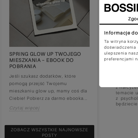
Zgo
Informacje do
Ta witryna korz
ZDEM
doświadczenia n
ulepszenia nasz
SPRING GLOW UP TWOJEGO
SPRING RESET 
preferencjami 
MIESZKANIA – EBOOK DO
POBRANIA
Face
POBRANIA
Wiosna, czyli por
Jeśli szukasz dodatków, które
budzimy się ze 
Jeśli prz
pomogą przejść Twojemu
planujemy zmianę
z narcyze
mieszkaniu glow up, mamy coś dla
stopni i stawiamy 
temacie u
z psycho
Ciebie! Pobierz za darmo ebooka...
Czytaj więcej
będziecie
Czytaj więcej
ZOBACZ WSZYSTKIE NAJNOWSZE
POSTY