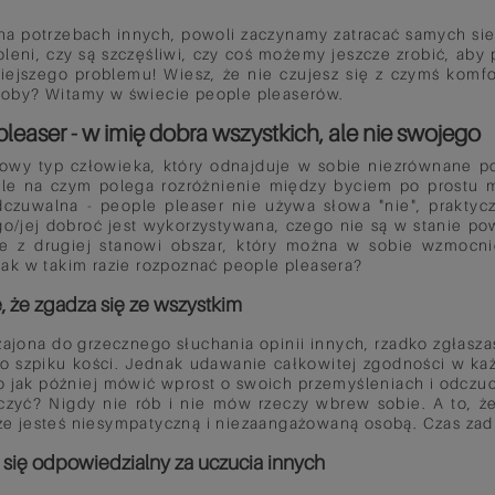
na potrzebach innych, powoli zaczynamy zatracać samych sie
leni, czy są szczęśliwi, czy coś możemy jeszcze zrobić, ab
ejszego problemu! Wiesz, że nie czujesz się z czymś komfo
soby? Witamy w świecie people pleaserów.
leaser - w imię dobra wszystkich, ale nie swojego
owy typ człowieka, który odnajduje w sobie niezrównane po
le na czym polega rozróżnienie między byciem po prostu m
zuwalna - people pleaser nie używa słowa "nie", praktyczn
go/jej dobroć jest wykorzystywana, czego nie są w stanie pow
le z drugiej stanowi obszar, który można w sobie wzmocni
 jak w takim razie rozpoznać people pleasera?
, że zgadza się ze wszystkim
ajona do grzecznego słuchania opinii innych, rzadko zgłaszas
 szpiku kości. Jednak udawanie całkowitej zgodności w każ
o jak później mówić wprost o swoich przemyśleniach i odczuc
czyć? Nigdy nie rób i nie mów rzeczy wbrew sobie. A to, że
– LISTA DO
BOSSIER SPRING – WIOSENNA
że jesteś niesympatyczną i niezaangażowaną osobą. Czas zad
PLAYLISTA
 się odpowiedzialny za uczucia innych
a roku, w której
Nowy sezon, nowa energia – a nic
snu zimowego,
nie dodaje jej tak skutecznie jak