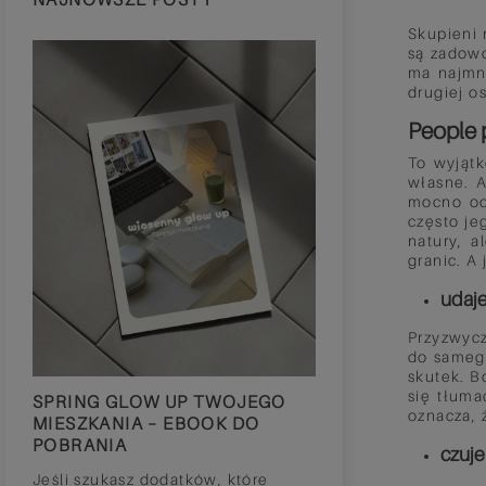
NAJNOWSZE POSTY
Skupieni 
są zadowo
ma najmni
drugiej o
People p
To wyjątk
własne. A
mocno odc
często je
natury, a
granic. A
udaje
Przyzwycz
do samego
skutek. B
się tłuma
SPRING GLOW UP TWOJEGO
SPRING RESET 
oznacza, 
MIESZKANIA – EBOOK DO
POBRANIA
POBRANIA
czuje
Wiosna, czyli por
Jeśli szukasz dodatków, które
budzimy się ze 