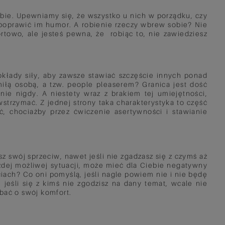
bie. Upewniamy się, że wszystko u nich w porządku, czy
y poprawić im humor. A robienie rzeczy wbrew sobie? Nie
rtowo, ale jesteś pewna, że robiąc to, nie zawiedziesz
kłady siły, aby zawsze stawiać szczęście innych ponad
iłą osobą, a tzw. people pleaserem? Granica jest dość
ie nigdy. A niestety wraz z brakiem tej umiejętności,
strzymać. Z jednej strony taka charakterystyka to część
ć, chociażby przez ćwiczenie asertywności i stawianie
z swój sprzeciw, nawet jeśli nie zgadzasz się z czymś aż
dej możliwej sytuacji, może mieć dla Ciebie negatywny
iach? Co oni pomyślą, jeśli nagle powiem nie i nie będę
 jeśli się z kimś nie zgodzisz na dany temat, wcale nie
CHCĘ IŚĆ NA TERAPIĘ – JAK
5 UNIKALNYCH MI
bać o swój komfort.
PRZEKONAĆ RODZICÓW?
CITY BREAK POZ
Z okazji Ogólnopolskiego Dnia
Zimowe wieczory sp
Walki z Depresją, postanowiłyśmy
kocem, pisząc z przy