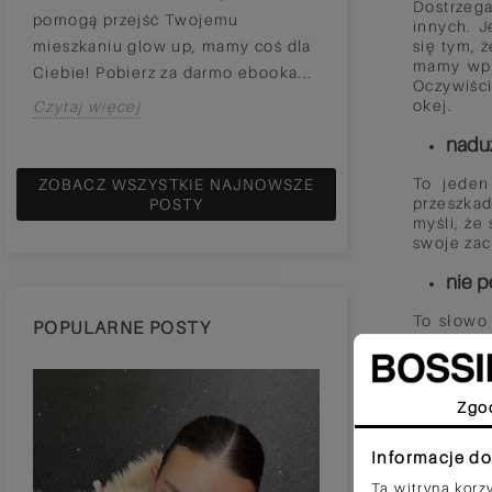
Dostrzeg
pomogą przejść Twojemu
planujemy zmianę
innych. J
się tym, 
mieszkaniu glow up, mamy coś dla
stopni i stawiamy 
mamy wpły
Ciebie! Pobierz za darmo ebooka...
Czytaj więcej
Oczywiści
okej.
Czytaj więcej
nadu
To jeden
ZOBACZ WSZYSTKIE NAJNOWSZE
przeszkad
POSTY
myśli, że
swoje zac
nie p
To słowo 
POPULARNE POSTY
reakcji, 
mają ocho
mają abso
wypowiedz
Zgo
odczu
Informacje do
Właśnie t
Ta witryna korz