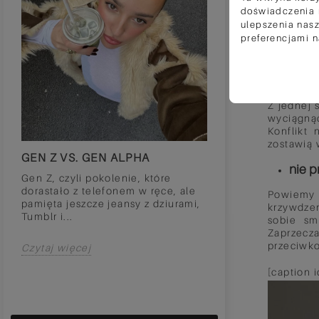
robienia 
doświadczenia n
niego_ni
ulepszenia nasz
czymkolwi
preferencjami 
środowisk
Twoją psy
unika
Z jednej 
wyciągnąć
Konflikt
zostawią 
GEN Z VS. GEN ALPHA
GIRLS LIKE MO
nie p
ŻONY PIŁKARZ
Gen Z, czyli pokolenie, które
dorastało z telefonem w ręce, ale
Wyobraź sobie ta
Powiemy 
pamięta jeszcze jeansy z dziurami,
sytuację: Jesteś 
krzywdzen
Tumblr i...
lata i pracujesz w
sobie sm
odzieżowym. Sko
Zaprzecza
pracę,...
przeciwko
Czytaj więcej
[caption 
Czytaj więcej