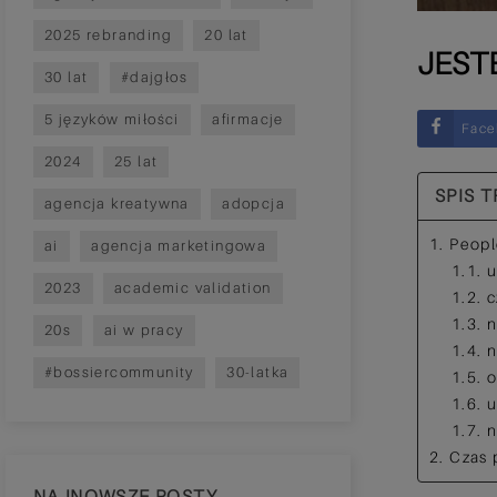
2025 rebranding
20 lat
JEST
30 lat
#dajgłos
5 języków miłości
afirmacje
Face
2024
25 lat
SPIS T
agencja kreatywna
adopcja
1. Peopl
ai
agencja marketingowa
1.1. 
2023
academic validation
1.2. 
1.3. 
20s
ai w pracy
1.4. 
#bossiercommunity
30-latka
1.5. 
1.6. 
1.7. 
2. Czas 