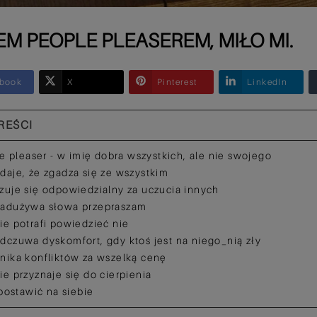
EM PEOPLE PLEASEREM, MIŁO MI.
book
X
Pinterest
LinkedIn
REŚCI
e pleaser - w imię dobra wszystkich, ale nie swojego
udaje, że zgadza się ze wszystkim
czuje się odpowiedzialny za uczucia innych
nadużywa słowa przepraszam
nie potrafi powiedzieć nie
odczuwa dyskomfort, gdy ktoś jest na niego_nią zły
unika konfliktów za wszelką cenę
nie przyznaje się do cierpienia
postawić na siebie