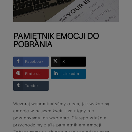
PAMIĘTNIK EMOCJI DO
POBRANIA
Facebook
X
Pinterest
LinkedIn
Tumblr
Wczoraj wspominałyśmy o tym, jak ważne są
emocje w naszym życiu i że nigdy nie
powinnyśmy ich wypierać. Dlatego właśnie,
przychodzimy z a'la pamiętnikiem emocji.
Zobacz sama w jakich sytuacjach odczuwasz