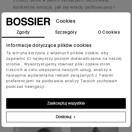
konkretne emocje, jak się wtedy zachowujesz i
kiedy przestajesz je czuć.
POBIERZ
Cookies
Zgody
Szczegóły
O Cookies
Informacje dotyczące plików cookies
Ta witryna korzysta z własnych plików cookie, aby
Czy ten wpis Ci się podoba?
zapewnić Ci najwyższy poziom doświadczenia na naszej
stronie . Wykorzystujemy również pliki cookie stron
Tak
(0)
Nie
(0)
trzecich w celu ulepszenia naszych usług, analizy a
nastepnie wyświetlania reklam związanych z Twoimi
preferencjami na podstawie analizy Twoich zachowań
podczas nawigacji.
Opublikowano w:
RELATIONSHIPS
,
Psychology
Zaakceptuj wszystkie
Powiązane posty
Dostosuj