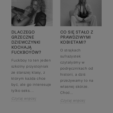
O
CO SIĘ STAŁO Z
Ś
DLACZEGO
PRAWDZIWYMI
P
GRZECZNE
KOBIETAMI?
W
DZIEWCZYNKI
B
KOCHAJĄ
O strajkach
C
FUCKBOYÓW?
o
sufrażystek
Pr
Fuckboy to ten jeden
czytałyśmy w
z
szkolny przystojniak
do
podręcznikach od
G
ze starszej klasy, z
historii, a dziś
ś
którym każda chce
przeżywamy to na
ł
być, ale go interesuje
własnej skórze.
Dr
tylko seks....
Choć...
C
Czytaj więcej
Czytaj więcej