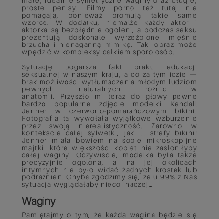
małe, idealnie symetryczne waginy oraz długie,
proste penisy. Filmy porno też tutaj nie
pomagają, ponieważ promują takie same
wzorce. W dodatku, niemalże każdy aktor i
aktorka są bezbłędnie ogoleni, a podczas seksu
prezentują doskonale wyrzeźbione mięśnie
brzucha i nienaganną mimikę. Taki obraz może
wpędzić w kompleksy całkiem sporo osób.
Sytuację pogarsza fakt braku edukacji
seksualnej w naszym kraju, a co za tym idzie —
brak możliwości wytłumaczenia młodym ludziom
pewnych naturalnych różnic w
anatomii. Przyszło mi teraz do głowy pewne
bardzo popularne zdjęcie modelki Kendall
Jenner w czerwono-pomarańczowym bikini.
Fotografia ta wywołała wyjątkowe wzburzenie
przez swoją nierealistyczność. Zarówno w
kontekście całej sylwetki, jak i… strefy bikini!
Jenner miała bowiem na sobie mikroskopijne
majtki, które większości kobiet nie zasłoniłyby
całej waginy. Oczywiście, modelka była także
precyzyjnie ogolona, a na jej okolicach
intymnych nie było widać żadnych krostek lub
podrażnień. Chyba zgodzimy się, że u 99% z Nas
sytuacja wyglądałaby nieco inaczej…
Waginy
Pamiętajmy o tym, że każda wagina będzie się