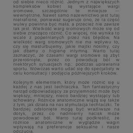
od siebie nieco różnić. Jednym z największych
kompleksów kobiet są wystające wargi
sromowe, szczególnie te mniejsze —
wewnętrzne. Nawet samo nazewnictwo jest tutaj
nietrafione, ponieważ sugeruje ono, że ta część
wulwy powinna być mała, a przecież nie zawsze
tak jest. Wielkość warg sromowych może się od
siebie znacząco różnić. Co więcej, nie wynika to
wcale z popełnianych przez nas błędów. Na
wielkość warg sromowych nie ma wpływu to,
czy się masturbujemy, jakie majtki nosimy, czy
jak dbamy o higienę intymną. Warto tutaj
zaznaczyć, że czasami wargi sromowe są zbyt
przerośnięte, przez co powodują ból w
niektórych sytuacjach np.: podczas uprawiania
sportu. Wówczas warto udać się do specjalisty w
celu konsultacji i podjęcia późniejszych kroków.
Kolejnym elementem, który może różnić się u
każdej z nas jest łechtaczka. Ten fantastyczny
narząd odpowiadający za przyjemność może być
większy, mniejszy, nieco bardziej wystający lub
schowany. Różnice anatomiczne wiążą się także
z tym, jak działa na nas stymulacja łechtaczki. Te
bardziej odsłonięte mogą być wrażliwsze na
dotyk, przez co nadmierny nacisk może
powodować ból. Warto tutaj podkreślić, że
różnice anatomiczne w wyglądzie wagin
wpływają na preferencje seksualne i nasze
odczucia.