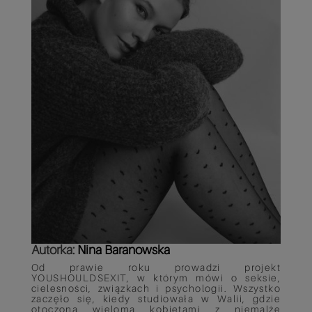
Autorka:
Nina Baranowska
Od prawie roku prowadzi projekt
YOUSHOULDSEXIT, w którym mówi o seksie,
cielesności, związkach i psychologii. Wszystko
zaczęło się, kiedy studiowała w Walii, gdzie
otoczona wieloma kobietami z niemalże