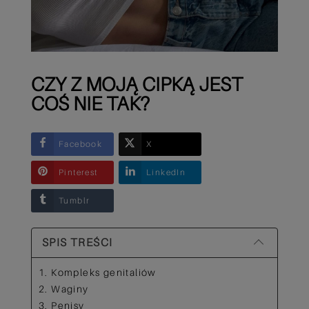
CZY Z MOJĄ CIPKĄ JEST
COŚ NIE TAK?
Facebook
X
Pinterest
LinkedIn
Tumblr
SPIS TREŚCI
1. Kompleks genitaliów
2. Waginy
3. Penisy