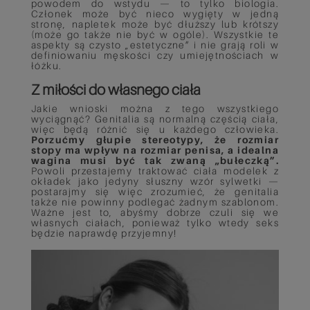
powodem do wstydu — to tylko biologia.
Członek może być nieco wygięty w jedną
stronę, napletek może być dłuższy lub krótszy
(może go także nie być w ogóle). Wszystkie te
aspekty są czysto „estetyczne” i nie grają roli w
definiowaniu męskości czy umiejętnościach w
łóżku.
Z miłości do własnego ciała
Jakie wnioski można z tego wszystkiego
wyciągnąć? Genitalia są normalną częścią ciała,
więc będą różnić się u każdego człowieka.
Porzućmy głupie stereotypy, że rozmiar
stopy ma wpływ na rozmiar penisa, a idealna
wagina musi być tak zwaną „bułeczką”.
Powoli przestajemy traktować ciała modelek z
okładek jako jedyny słuszny wzór sylwetki —
postarajmy się więc zrozumieć, że genitalia
także nie powinny podlegać żadnym szablonom.
Ważne jest to, abyśmy dobrze czuli się we
własnych ciałach, ponieważ tylko wtedy seks
będzie naprawdę przyjemny!