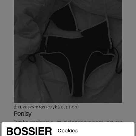
@zuzaszymroszczyk
[/caption]
Penisy
Trzeba podkreślić, że ciałopozytywność jest też
niezmiernie istotna dla mężczyzn. Szczególnie
Cookies
ta dotycząca genitaliów. W popkulturze
przedstawiany jest jeden, konkretny obraz tego,