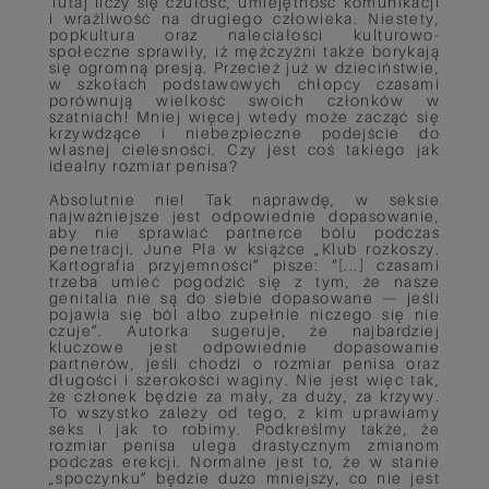
Tutaj liczy się czułość, umiejętność komunikacji
i wrażliwość na drugiego człowieka. Niestety,
popkultura oraz naleciałości kulturowo-
społeczne sprawiły, iż mężczyźni także borykają
się ogromną presją. Przecież już w dzieciństwie,
w szkołach podstawowych chłopcy czasami
porównują wielkość swoich członków w
szatniach! Mniej więcej wtedy może zacząć się
krzywdzące i niebezpieczne podejście do
własnej cielesności. Czy jest coś takiego jak
idealny rozmiar penisa?
Absolutnie nie! Tak naprawdę, w seksie
najważniejsze jest odpowiednie dopasowanie,
aby nie sprawiać partnerce bólu podczas
penetracji. June Pla w książce „Klub rozkoszy.
Kartografia przyjemności” pisze: “[...] czasami
trzeba umieć pogodzić się z tym, że nasze
genitalia nie są do siebie dopasowane — jeśli
pojawia się ból albo zupełnie niczego się nie
czuje”. Autorka sugeruje, że najbardziej
kluczowe jest odpowiednie dopasowanie
partnerów, jeśli chodzi o rozmiar penisa oraz
długości i szerokości waginy. Nie jest więc tak,
że członek będzie za mały, za duży, za krzywy.
To wszystko zależy od tego, z kim uprawiamy
seks i jak to robimy. Podkreślmy także, że
rozmiar penisa ulega drastycznym zmianom
podczas erekcji. Normalne jest to, że w stanie
„spoczynku” będzie dużo mniejszy, co nie jest