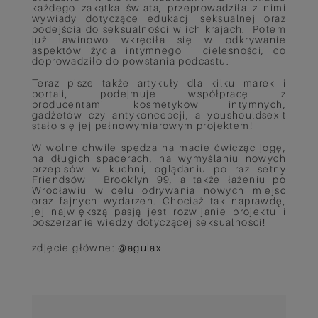
każdego zakątka świata, przeprowadziła z nimi
wywiady dotyczące edukacji seksualnej oraz
podejścia do seksualności w ich krajach. Potem
już lawinowo wkręciła się w odkrywanie
aspektów życia intymnego i cielesności, co
doprowadziło do powstania podcastu.
Teraz pisze także artykuły dla kilku marek i
portali, podejmuje współpracę z
producentami kosmetyków intymnych,
gadżetów czy antykoncepcji, a youshouldsexit
stało się jej pełnowymiarowym projektem!
W wolne chwile spędza na macie ćwicząc jogę,
na długich spacerach, na wymyślaniu nowych
przepisów w kuchni, oglądaniu po raz setny
Friendsów i Brooklyn 99, a także łażeniu po
Wrocławiu w celu odrywania nowych miejsc
oraz fajnych wydarzeń. Chociaż tak naprawdę,
jej największą pasją jest rozwijanie projektu i
poszerzanie wiedzy dotyczącej seksualności!
zdjęcie główne:
@agulax