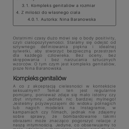
3.1. Kompleks genitaliów a rozmiar
4. Z miłości do własnego ciała
4.0.1. Autorka: Nina Baranowska
Ostatnimi czasy dużo mówi się o body positivity,
czyli ciałopozytywności. Staramy się odejść od
sztywnego definiowania piękna i idealnej
sylwetki, aby stworzyć bezpieczną przestrzeń
dla każdego człowieka. Bez oceny, bez
skrępowania i bez narzucania sztucznych
wzorców. O tym czym jest kompleks genitaliów,
pisze Nina Baranowska.
Kompleks genitaliów
A co z akceptacją cielesności w kontekście
seksualnym? Temat ten jest regularnie
pomijany, ponieważ zdaje się mało istotny czy
zbyt intymny. Jednak nic bardziej mylnego!
Jesteśmy przyzwyczajeni do widoku półnagich
lub nagich modelek na Instagramie, w
kampaniach czy filmach, jednak nie zdajemy
sobie sprawy, że bombardowanie takimi
obrazami może znacząco pogorszyć relacje z
naszą intymnością. Jedyne, co obserwujemy to