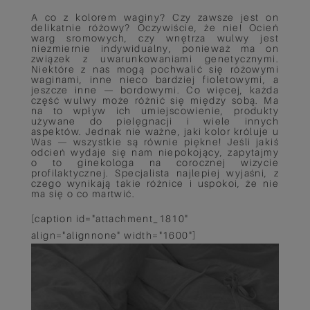
A co z kolorem waginy? Czy zawsze jest on
delikatnie różowy? Oczywiście, że nie! Ocień
warg sromowych, czy wnętrza wulwy jest
niezmiernie indywidualny, ponieważ ma on
związek z uwarunkowaniami genetycznymi.
Niektóre z nas mogą pochwalić się różowymi
waginami, inne nieco bardziej fioletowymi, a
jeszcze inne — bordowymi. Co więcej, każda
część wulwy może różnić się między sobą. Ma
na to wpływ ich umiejscowienie, produkty
używane do pielęgnacji i wiele innych
aspektów. Jednak nie ważne, jaki kolor króluje u
Was — wszystkie są równie piękne! Jeśli jakiś
odcień wydaje się nam niepokojący, zapytajmy
o to ginekologa na corocznej wizycie
profilaktycznej. Specjalista najlepiej wyjaśni, z
czego wynikają takie różnice i uspokoi, że nie
ma się o co martwić.
[caption id="attachment_1810"
align="alignnone" width="1600"]