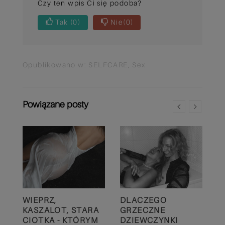
Czy ten wpis Ci się podoba?
Tak
(0)
Nie
(0)
Opublikowano w:
SELFCARE
,
Sex
Powiązane posty
C
WIEPRZ,
DLACZEGO
P
KASZALOT, STARA
GRZECZNE
K
CIOTKA - KTÓRYM
DZIEWCZYNKI