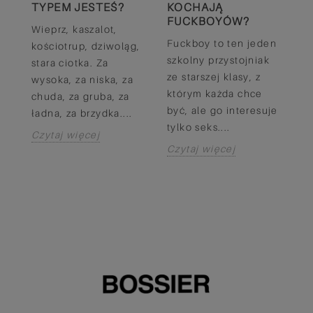
TYPEM JESTEŚ?
KOCHAJĄ
I
O 
FUCKBOYÓW?
?
Wieprz, kaszalot,
su
Fuckboy to ten jeden
kościotrup, dziwoląg,
c
szkolny przystojniak
stara ciotka. Za
p
ze starszej klasy, z
wysoka, za niska, za
hi
którym każda chce
chuda, za gruba, za
p
być, ale go interesuje
ładna, za brzydka....
w
tylko seks....
Ch
Czytaj więcej
Czytaj więcej
C