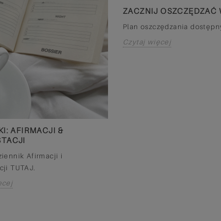
ZACZNIJ OSZCZĘDZAĆ 
NEY: CO ROBIĄ
Czytaj więcej
Y?
Plan oszczędzania dostępn
ką
Czytaj więcej
singielką, masz 22
 sklepie
ńczyłaś już
KI: AFIRMACJI &
STACJI
iennik Afirmacji i
cji TUTAJ.
ęcej