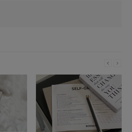
HOT GIRL SUMMER: LETNIE
ROMANSE
Kupujesz bilety z przyjaciółką na
Mykonos, do walizki wrzucasz
najmniejsze bikini jakie znajdziesz