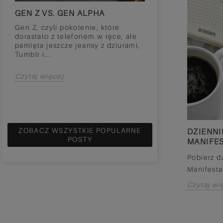
GEN Z VS. GEN ALPHA
GIRLS LIKE MO
ŻONY PIŁKARZ
TRACKER NAWYKÓW DO
Gen Z, czyli pokolenie, które
POBRANIA
dorastało z telefonem w ręce, ale
Wyobraź sobie ta
pamięta jeszcze jeansy z dziurami,
sytuację: Jesteś 
Wczoraj pisałyśmy o nawykach, dziś
Tumblr i...
lata i pracujesz w
dzielimy się z Wami trackerem.
odzieżowym. Sko
ć?
Znajdziecie w nim kilka propozycji - od
pracę,...
Czytaj więcej
zdrowia,...
Czytaj więcej
Czytaj więcej
ZOBACZ WSZYSTKIE POPULARNE
DZIENNI
POSTY
MANIFE
Pobierz dz
Manifesta
Czytaj wi