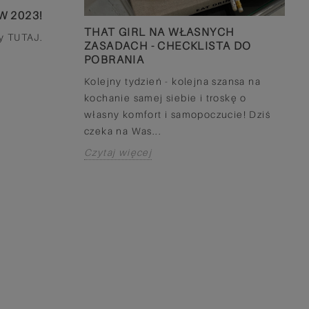
w szafie, wrzucasz...
W 2023!
TO WSTYD NOSIĆ
THAT GIRL NA WŁASNYCH
y TUTAJ.
Czytaj więcej
LATEM
ZASADACH - CHECKLISTA DO
POBRANIA
Słyszysz “lato”, myśli
Dlaczego za każdym
Kolejny tydzień - kolejna szansa na
mowa o tkaninach, k
kochanie samej siebie i troskę o
nosić latem, wspomin
własny komfort i samopoczucie! Dziś
Czytaj więcej
czeka na Was...
Czytaj więcej