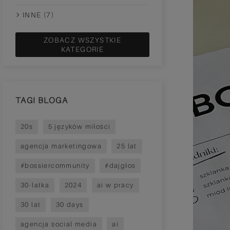
INNE (7)
ZOBACZ WSZYSTKIE
KATEGORIE
TAGI BLOGA
20s
5 języków miłości
agencja marketingowa
25 lat
#bossiercommunity
#dajgłos
30-latka
2024
ai w pracy
30 lat
30 days
agencja social media
ai