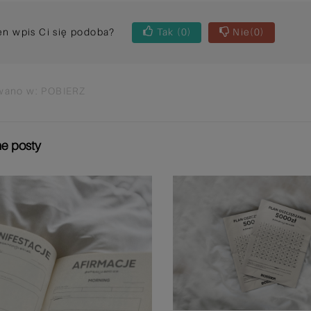
en wpis Ci się podoba?
Tak
(0)
Nie
(0)
wano w:
POBIERZ
e posty
JAKI MASZ BODY COUNT?
Body count - im więcej tym lepiej?
A może im mniej tym lepiej? Czy
ilość partnerów seksualnych
powinna wpływać na...